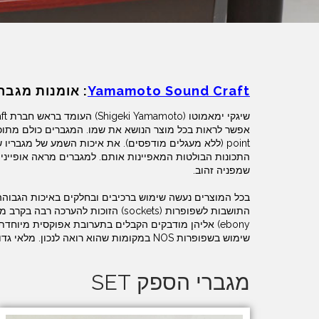
Yamamoto Sound Craft
: אומנות מגברי ET
שיגקי ימאמוטו (Shigeki Yamamoto) העומד בראש חברת
ft
point (ללא מעגלים מודפסים). את איכות השמע של מגברי
התכונות הבולטות המאפיינות אותם. למגברים מראה אופייני 
שמפניה זהוב.
בכל המוצרים נעשה שימוש ברכיבים ובחלקים באיכות הגבוהה 
ebony) אליהן מודבקים הקבלים בתערובת אפוקסית מיוחד
שימוש בשפופרות NOS במקומות שהוא רואה לנכון. מלאי גדול של שפופרות NOS מכל הסוגים מאפשר תמיכה נאותה בציבור הלקוחות.
מגברי הספק SET