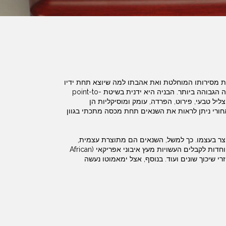
ומן של מגברי SET (Single-Ended Triode). את מסירותו המוחלטת ואת אהבתו למה שיוצא תחת ידיו
אפשר לראות בכל מוצר הנושא את שמו. המגברים כולם מתוכננים מאפס ובצורה מינימליסטית, תוך מטרה להגיע לסאונד ולמוסיקליות ברמה הגבוהה ביותר. הבניה היא ידנית בשיטת point-to-
ליל טבעי, פירוט, הפרדה, עומק ומוסיקליות הן
אחורי ניתן לראות את השנאים תחת מכסה מתכתי בגוון
יצר בעצמו. כך למשל, השנאים הם מתוצרת עצמית,
התושבות לשפופרות (sockets) הזוכות להערכה רבה בקרב מתכננים ויצרנים אחרים, מחברי רמקולים מסיביים העשויים נחושת, תושבות מיוחדות לקבלים העשויות מעץ איבוני אפריקאי (African
רי שיכוך שונים ועוד. בנוסף, אצל ימאמוטו נעשה