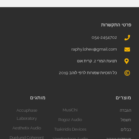
פרטי התקשרות
054-2454702
raphy.lohev@gmail.com
תנועת המרי 2, קרית אונו
כל הזכויות שמורות לרפי לוהב 2019
מוצרים
מותגים
MusiChi
הגברה
Accuphase
Laboratory
Rogoz Audio
חשמל
Aesthetix Audio
Tsakiridis Devices
כבלים
Duelund Coherent
Vandersteen Audio