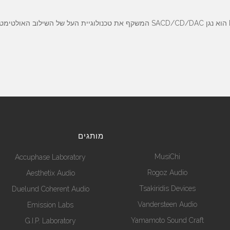
מותגים
MusiChi
Accuphase Laboratory
Rogoz Audio
Aesthetix Audio
Tsakiridis Devices
Duelund Coherent Audio
Vandersteen Audio
Emission Labs
Yamamoto Sound Craft
G.I.P. Laboratory