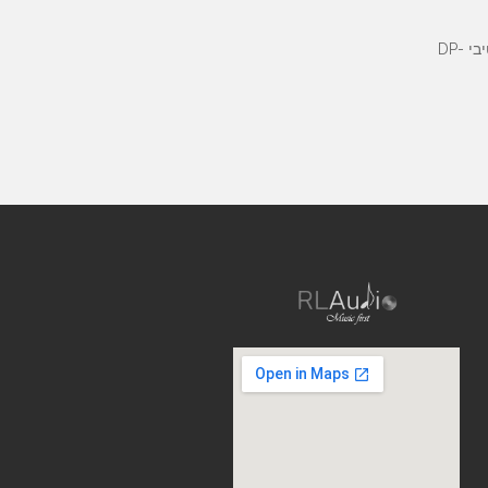
נגן הדגל של Accuphase בתצורה חד-קופסתית. ה- DP-750 הוא נגן SACD/CD/DAC המשקף את טכנולוגיית העל של השילוב האולטימטיבי DP-