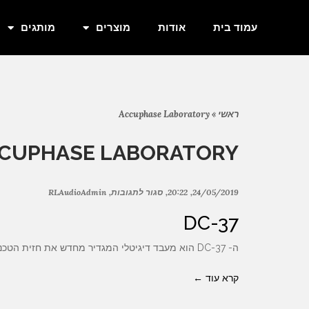
עמוד בית
אודות
מוצרים
מותגים
ראשי
»
Accuphase Laboratory
CUPHASE LABORATORY
24/05/2019
20:22
סגור לתגובות
RLAudioAdmin
DC-37
ה- DC-37 הוא מעבד דיגיטלי המגדיר מחדש את חזית הטכנולוגיה עם חזון לעבר העתיד הדיגיטלי, כולל מערכת מבוססת מחשב ואודיו
קרא עוד ←