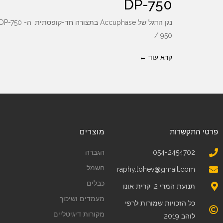
DP-750
950 /
קרא עוד ←
פרטי התקשרות
מוצרים
054-2454702
הגברה
חשמל
raphy.lohev@gmail.com
כבלים
תנועת המרי 2, קרית אונו
מעמדים ושיכוך
כל הזכויות שמורות לרפי
מקורות דיגיטליים
לוהב 2019