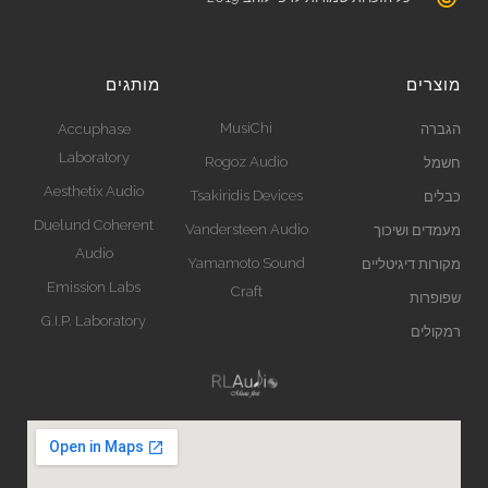
מוצרים
מותגים
MusiChi
הגברה
Accuphase
Laboratory
Rogoz Audio
חשמל
Aesthetix Audio
Tsakiridis Devices
כבלים
Duelund Coherent
Vandersteen Audio
מעמדים ושיכוך
Audio
Yamamoto Sound
מקורות דיגיטליים
Emission Labs
Craft
שפופרות
G.I.P. Laboratory
רמקולים