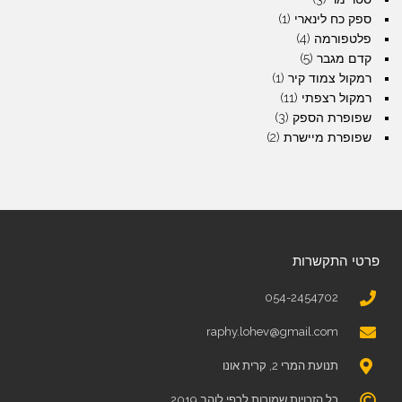
ספק כח לינארי
(1)
פלטפורמה
(4)
קדם מגבר
(5)
רמקול צמוד קיר
(1)
רמקול רצפתי
(11)
שפופרת הספק
(3)
שפופרת מיישרת
(2)
פרטי התקשרות
054-2454702
raphy.lohev@gmail.com
תנועת המרי 2, קרית אונו
כל הזכויות שמורות לרפי לוהב 2019