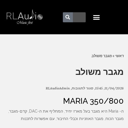
ראשי
»
מגבר משולב
מגבר משולב
11/04/2026
15:45
סגור לתגובות
RLAudioAdmin
MARIA 350/800
ה- Maria היא מגבר בעל מארז יחיד, המחליף את ה-DAC, קדם-מגבר,
מגבר הכוח, מגבר האוזניות וכבלי החיבור, עם אפשרות לתכנות