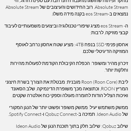
מחקר ופיתוח שהושגו מהעבודה הנרחבת עם ספינת הדגל, ה-
Absolute Stream. רוב החידושים והעיצובים של Absolute Stream
נמצאים ב-eos Stream בקנה מידה משלו.
ה- eos Stream מציג שיפורי טכנולוגיה וביצועים משמעותיים לעיבוד
קבצי מוזיקה, לרבות:
אחסון פנימי SSD בנפח 4TB: מציע שטח אחסון נרחב לאוסף
המוזיקה הדיגיטלי שלכם.
זיכרון מהיר ומשופר: הכפלת הקיבולת הקודמת לפעולות מהירות
וחלקות יותר.
ליבת Roon (Roon Core) מובנית: מבטלת את הצורך בשרת חיצוני
המריץ ROON, וכתוצאה מכך משופרת הדינמיקה, שלב הסאונד
ואיכות הצליל הודות לחומרה מעולה וספקי כוח אולטרה שקטים.
ממשק משתמש יעיל: ממשק משופר ופשוט יותר של הנגן המקורי
של Ideon Audio. תמיכה ב-Qobuz Connect ו-Spotify Connect.
שילוב Qobuz: שילוב חלק בתוך תוכנת הנגן של Ideon Audio