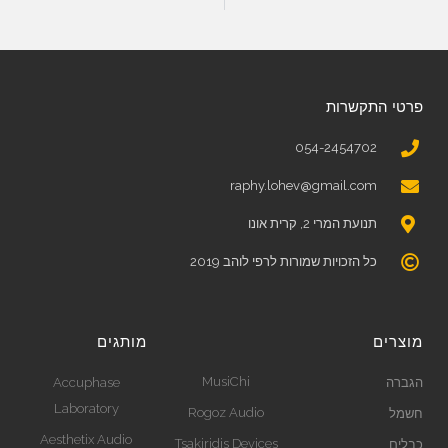
פרטי התקשרות
054-2454702
raphy.lohev@gmail.com
תנועת המרי 2, קרית אונו
כל הזכויות שמורות לרפי לוהב 2019
מוצרים
מותגים
MusiChi
הגברה
Accuphase
Laboratory
Rogoz Audio
חשמל
Aesthetix Audio
Tsakiridis Devices
כבלים