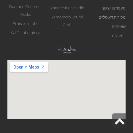
Duelund Coherent
Vandersteen Audio
מעמדים ושיכוך
Audio
Yamamoto Sound
מקורות דיגיטליים
Emission Labs
Craft
שפופרות
G.I.P. Laboratory
רמקולים
גלילה
לראש