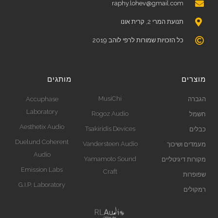
raphy.lohev@gmail.com
תנועת המרי 2, קרית אונו
כל הזכויות שמורות לרפי לוהב 2019
מוצרים
מותגים
MusiChi
הגברה
Accuphase
Laboratory
Rogoz Audio
חשמל
Aesthetix Audio
Tsakiridis Devices
כבלים
Duelund Coherent
Vandersteen Audio
מעמדים ושיכוך
Audio
Yamamoto Sound
מקורות דיגיטליים
Emission Labs
Craft
שפופרות
G.I.P. Laboratory
רמקולים