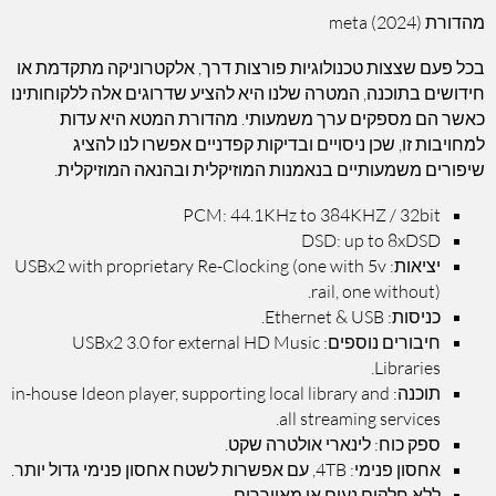
מהדורת (2024) meta
בכל פעם שצצות טכנולוגיות פורצות דרך, אלקטרוניקה מתקדמת או
חידושים בתוכנה, המטרה שלנו היא להציע שדרוגים אלה ללקוחותינו
כאשר הם מספקים ערך משמעותי. מהדורת המטא היא עדות
למחויבות זו, שכן ניסויים ובדיקות קפדניים אפשרו לנו להציג
שיפורים משמעותיים בנאמנות המוזיקלית ובהנאה המוזיקלית.
PCM: 44.1KHz to 384KHZ / 32bit
DSD: up to 8xDSD
יציאות: USBx2 with proprietary Re-Clocking (one with 5v
rail, one without).
כניסות: Ethernet & USB.
חיבורים נוספים: USBx2 3.0 for external HD Music
Libraries.
תוכנה: in-house Ideon player, supporting local library and
all streaming services.
ספק כוח: לינארי אולטרה שקט.
אחסון פנימי: 4TB, עם אפשרות לשטח אחסון פנימי גדול יותר.
ללא חלקים נעים או מאווררים.