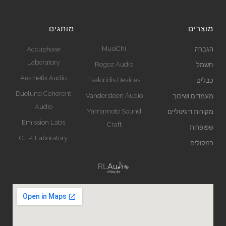
מוצרים
מותגים
MusiChi
הגברה
Accuphase
Laboratory
Rogoz Audio
חשמל
Aesthetix Audio
Tsakiridis Devices
כבלים
Duelund Coherent
Vandersteen Audio
מעמדים ושיכוך
Audio
Yamamoto Sound
מקורות דיגיטליים
Emission Labs
Craft
שפופרות
G.I.P. Laboratory
רמקולים