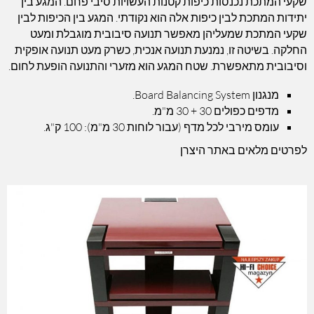
שקעי המתכת נכנסות כיפות קטנות העשויות סיבי פחם. המגע בין
יתידות המתכת לבין כיפות אלה הוא נקודתי. המגע בין הכיפות לבין
שקעי המתכת שמעליהן מאפשר תנועה סיבובית מוגבלת ומעט
החלקה. בשיטה זו, נמנעת תנועה אנכית, כשרק מעט תנועה אופקית
וסיבובית מתאפשרת. שטח המגע הוא מזערי והתנועה הופעת לחום.
מנגנון Board Balancing System.
מדפים כפולים 30 + 30 מ"מ.
עומס מירבי לכל מדף (עבור לוחות 30 מ"מ): 100 ק"ג.
לפרטים מלאים באתר היצרן