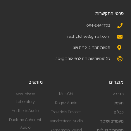
פרטי התקשרות
054-2454702
raphy.lohev@gmail.com
תנועת המרי 2, קרית אונו
כל הזכויות שמורות לרפי לוהב 2019
מוצרים
מותגים
MusiChi
הגברה
Accuphase
Laboratory
Rogoz Audio
חשמל
Aesthetix Audio
Tsakiridis Devices
כבלים
Duelund Coherent
Vandersteen Audio
מעמדים ושיכוך
Audio
Yamamoto Sound
מקורות דיגיטליים