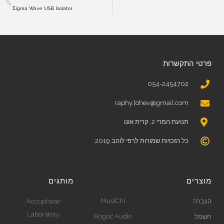
Σigma Wave USB Isolator
פרטי התקשרות
054-2454702
raphy.lohev@gmail.com
תנועת המרי 2, קרית אונו
כל הזכויות שמורות לרפי לוהב 2019
מוצרים
מותגים
MusiChi
הגברה
Accuphase
Laboratory
Rogoz Audio
חשמל