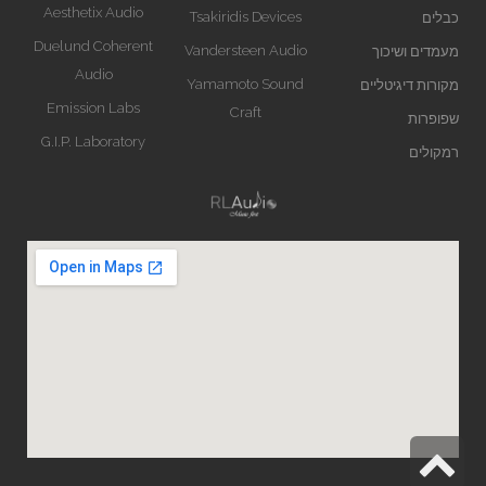
Aesthetix Audio
Tsakiridis Devices
כבלים
Duelund Coherent
Vandersteen Audio
מעמדים ושיכוך
Audio
Yamamoto Sound
מקורות דיגיטליים
Emission Labs
Craft
שפופרות
G.I.P. Laboratory
רמקולים
גלילה