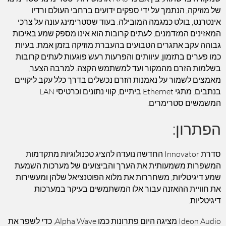
של מוזיקה, הנתמך על ידי ספקים ידועים ברחבי העולם ורדיו
אינטרנט, בולט כמגמה המובילה. בעוד שסטרימינג עונה על צרכי
המאזינים המזדמנים, לעתים קרובות הוא אינו מספק שמע באיכות
גבוהה עקב אתגרים הטבועים בהעברת מוזיקה בזמן אמת. בעיות
כמו פערים בתזמון, עיוותים והפרעות רעש פוגעות לעתים קרובות
בשלמות הזרם מהמקור ועד למשתמש הקצה. למרבה הצער,
מאמצים לשמור על נאמנות הזרם נכשלים בדרך כלל עקב ליקויים
בנתבים, מתגי Ethernet ביתיים, קווי נתונים וכרטיסי LAN
המשמשים סטרימרים.
הפתרון:
סדרת Innovator החדשה נועדה להציג טכנולוגיות מתקדמות
המשפרות משמעותית את הערך והביצועים של מערכות השמעת
שמע דיגיטליות, משחררות את מלוא הפוטנציאל שלהן ומעשירות
את חוויית ההאזנה עבור אלו המשתמשים בעיקר במערכות
דיגיטליות.
Ideon Audio מציגה היום פתרונות כמו Alpha Wave, כדי לשפר את